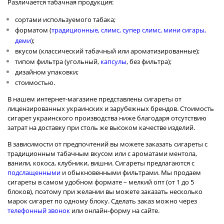
Различается табачная продукция:
сортами используемого табака;
форматом (
традиционные
,
слимс
,
супер слимс
,
мини сигары
,
деми
);
вкусом (классический табачный или ароматизированные);
типом фильтра (угольный,
капсулы
, без фильтра);
дизайном упаковки;
стоимостью.
В нашем интернет-магазине представлены сигареты от
лицензированных украинских и зарубежных брендов. Стоимость
сигарет
украинского
производства ниже благодаря отсутствию
затрат на доставку при столь же высоком качестве изделий.
В зависимости от предпочтений вы можете заказать сигареты с
традиционным табачным вкусом или с ароматами ментола,
ванили, кокоса, клубники, вишни. Сигареты предлагаются с
подслащенными
и обыкновенными фильтрами. Мы продаем
сигареты в самом удобном формате – мелкий опт (от 1 до 5
блоков), поэтому при желании вы можете заказать несколько
марок сигарет по одному блоку. Сделать заказ можно через
телефонный звонок
или онлайн-форму на сайте.