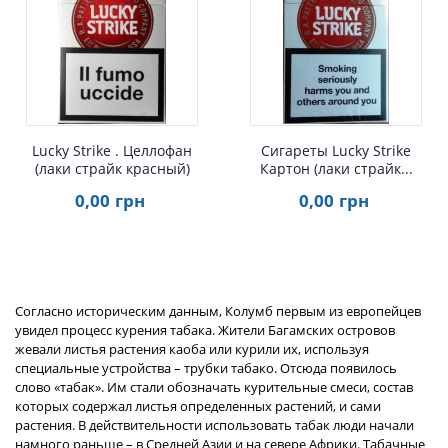
Быстрый просмотр
Быстрый просмотр
Lucky Strike . Целлофан
Сигареты Lucky Strike
(лаки страйк красный)
Картон (лаки страйк...
0
,00
грн
0
,00
грн
Согласно историческим данным, Колумб первым из европейцев
увидел процесс курения табака. Жители Багамских островов
жевали листья растения каоба или курили их, используя
специальные устройства – трубки табако. Отсюда появилось
слово «табак». Им стали обозначать курительные смеси, состав
которых содержал листья определенных растений, и сами
растения. В действительности использовать табак люди начали
намного раньше – в Средней Азии и на севере Африки. Табачные