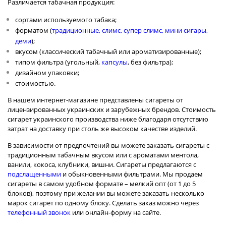
Различается табачная продукция:
сортами используемого табака;
форматом (
традиционные
,
слимс
,
супер слимс
,
мини сигары
,
деми
);
вкусом (классический табачный или ароматизированные);
типом фильтра (угольный,
капсулы
, без фильтра);
дизайном упаковки;
стоимостью.
В нашем интернет-магазине представлены сигареты от
лицензированных украинских и зарубежных брендов. Стоимость
сигарет
украинского
производства ниже благодаря отсутствию
затрат на доставку при столь же высоком качестве изделий.
В зависимости от предпочтений вы можете заказать сигареты с
традиционным табачным вкусом или с ароматами ментола,
ванили, кокоса, клубники, вишни. Сигареты предлагаются с
подслащенными
и обыкновенными фильтрами. Мы продаем
сигареты в самом удобном формате – мелкий опт (от 1 до 5
блоков), поэтому при желании вы можете заказать несколько
марок сигарет по одному блоку. Сделать заказ можно через
телефонный звонок
или онлайн-форму на сайте.