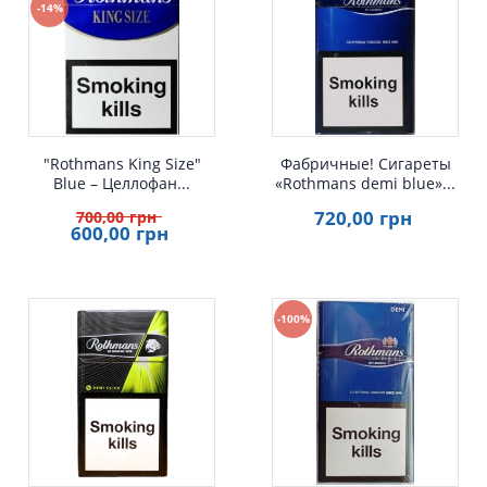
-14%
Быстрый просмотр
Быстрый просмотр
"Rothmans King Size"
Фабричные! Сигареты
Blue – Целлофан...
«Rothmans demi blue»...
720
,00
грн
700
,00
грн
600
,00
грн
-100%
Быстрый просмотр
Быстрый просмотр