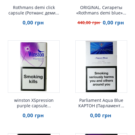
Rothmans demi click
ORIGINAL. Сигареты
capsule (Ротманс деми...
«Rothmans demi blue»...
0
,00
грн
0
,00
грн
440
,00
грн
Быстрый просмотр
Быстрый просмотр
winston XSpression
Parliament Aqua Blue
purple capsule...
КАРТОН (Парламент...
0
,00
грн
0
,00
грн