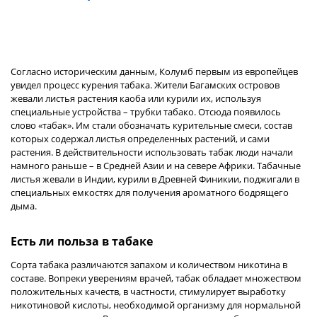
Согласно историческим данным, Колумб первым из европейцев
увидел процесс курения табака. Жители Багамских островов
жевали листья растения каоба или курили их, используя
специальные устройства – трубки табако. Отсюда появилось
слово «табак». Им стали обозначать курительные смеси, состав
которых содержал листья определенных растений, и сами
растения. В действительности использовать табак люди начали
намного раньше – в Средней Азии и на севере Африки. Табачные
листья жевали в Индии, курили в Древней Финикии, поджигали в
специальных емкостях для получения ароматного бодрящего
дыма.
Есть ли польза в табаке
Сорта табака различаются запахом и количеством никотина в
составе. Вопреки уверениям врачей, табак обладает множеством
положительных качеств, в частности, стимулирует выработку
никотиновой кислоты, необходимой организму для нормальной