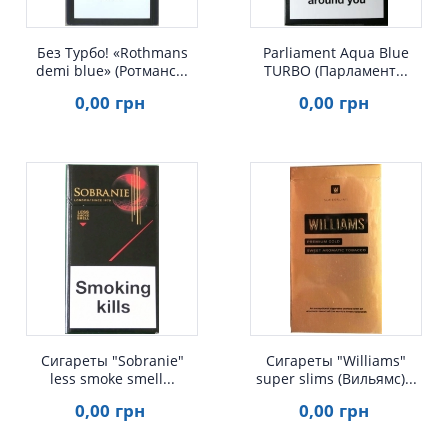
Без Турбо! «Rothmans
Parliament Aqua Blue
demi blue» (Ротманс...
TURBO (Парламент...
0
,00
грн
0
,00
грн
Быстрый просмотр
Быстрый просмотр
Сигареты "Sobranie"
Сигареты "Williams"
less smoke smell...
super slims (Вильямс)...
0
,00
грн
0
,00
грн