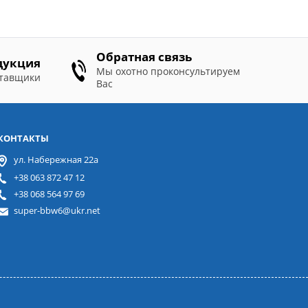
Обратная связь
дукция
Мы охотно проконсультируем
ставщики
Вас
КОНТАКТЫ
ул. Набережная 22а
+38 063 872 47 12
+38 068 564 97 69
super-bbw6@ukr.net