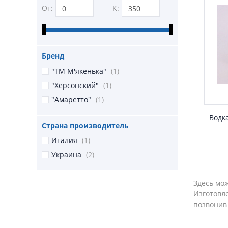
От:
К:
Бренд
"ТМ М'якенька"
(1)
"Херсонский"
(1)
"Амаретто"
(1)
Водка
Страна производитель
Италия
(1)
Украина
(2)
Здесь мож
Изготовл
позвонив