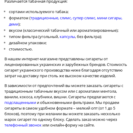
Различается табачная продукция:
сортами используемого табака;
форматом (
традиционные
,
слимс
,
супер слимс
,
мини сигары
,
деми
);
вкусом (классический табачный или ароматизированные);
типом фильтра (угольный,
капсулы
, без фильтра);
дизайном упаковки;
стоимостью.
В нашем интернет-магазине представлены сигареты от
лицензированных украинских и зарубежных брендов. Стоимость
сигарет
украинского
производства ниже благодаря отсутствию
затрат на доставку при столь же высоком качестве изделий.
В зависимости от предпочтений вы можете заказать сигареты с
традиционным табачным вкусом или с ароматами ментола,
ванили, кокоса, клубники, вишни. Сигареты предлагаются с
подслащенными
и обыкновенными фильтрами. Мы продаем
сигареты в самом удобном формате – мелкий опт (от 1 до 5
блоков), поэтому при желании вы можете заказать несколько
марок сигарет по одному блоку. Сделать заказ можно через
телефонный звонок
или онлайн-форму на сайте.