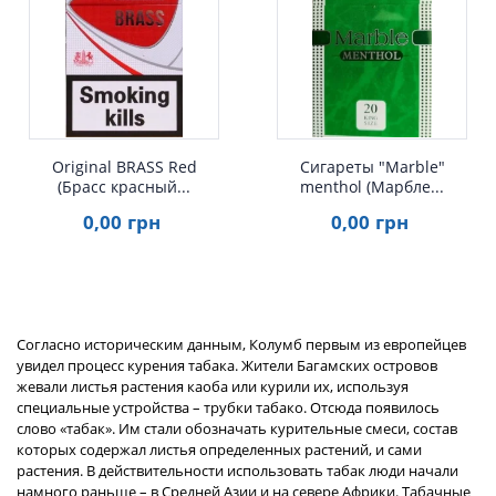
Быстрый просмотр
Быстрый просмотр
Original BRASS Red
Сигареты "Marble"
(Брасс красный...
menthol (Марбле...
0
,00
грн
0
,00
грн
Согласно историческим данным, Колумб первым из европейцев
увидел процесс курения табака. Жители Багамских островов
жевали листья растения каоба или курили их, используя
специальные устройства – трубки табако. Отсюда появилось
слово «табак». Им стали обозначать курительные смеси, состав
которых содержал листья определенных растений, и сами
растения. В действительности использовать табак люди начали
намного раньше – в Средней Азии и на севере Африки. Табачные