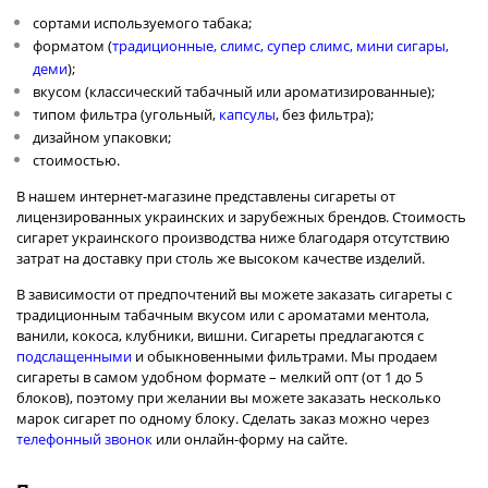
сортами используемого табака;
форматом (
традиционные
,
слимс
,
супер слимс
,
мини сигары
,
деми
);
вкусом (классический табачный или ароматизированные);
типом фильтра (угольный,
капсулы
, без фильтра);
дизайном упаковки;
стоимостью.
В нашем интернет-магазине представлены сигареты от
лицензированных украинских и зарубежных брендов. Стоимость
сигарет
украинского
производства ниже благодаря отсутствию
затрат на доставку при столь же высоком качестве изделий.
В зависимости от предпочтений вы можете заказать сигареты с
традиционным табачным вкусом или с ароматами ментола,
ванили, кокоса, клубники, вишни. Сигареты предлагаются с
подслащенными
и обыкновенными фильтрами. Мы продаем
сигареты в самом удобном формате – мелкий опт (от 1 до 5
блоков), поэтому при желании вы можете заказать несколько
марок сигарет по одному блоку. Сделать заказ можно через
телефонный звонок
или онлайн-форму на сайте.